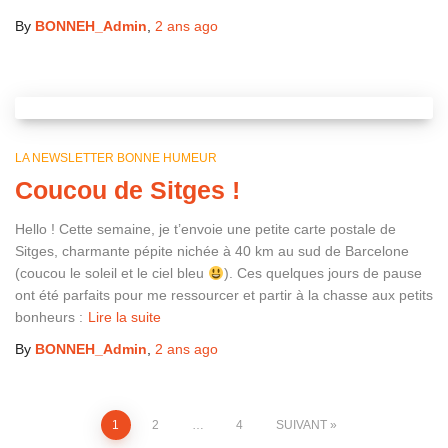
By
BONNEH_Admin
,
2 ans
ago
LA NEWSLETTER BONNE HUMEUR
Coucou de Sitges !
Hello ! Cette semaine, je t’envoie une petite carte postale de
Sitges, charmante pépite nichée à 40 km au sud de Barcelone
(coucou le soleil et le ciel bleu
). Ces quelques jours de pause
ont été parfaits pour me ressourcer et partir à la chasse aux petits
bonheurs :
Lire la suite
By
BONNEH_Admin
,
2 ans
ago
Pagination
1
2
…
4
SUIVANT