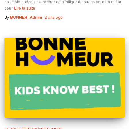
prochain podcast : « arrêter de s’infliger du stress pour un oui ou
pour
Lire la suite
By
BONNEH_Admin
,
2 ans
ago